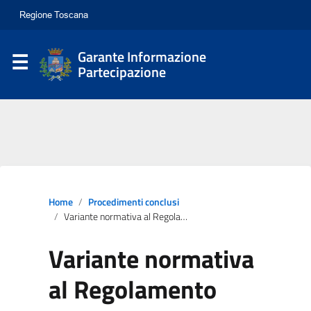
Garante Informazione
Partecipazione
Home
Procedimenti conclusi
Variante normativa al Regolamento Urbanistico e contestuale riadozione dell’art. 34.5 delle Nta del piano operativo, adottato con deliberazione del consiglio comunale n. 32 del 9.4.2024, ai sensi degli artt. 19,34 e 238 della Lrt 65/2014 per approvazione del progetto di realizzazione del chiosco in legno all’interno del cimitero di Sant’Andrea
Variante normativa
al Regolamento